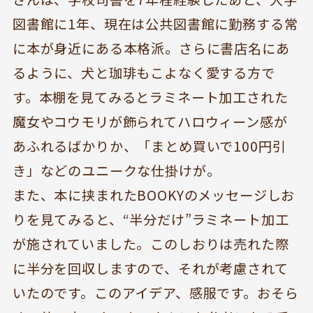
図書館に1年、現在は公共図書館に勤務する常
に本が身近にある本格派。さらに書店名にあ
るように、犬と珈琲もこよなく愛する方で
す。本棚を見てみるとラミネート加工された
魔女やコウモリが飾られてハロウィーン感が
あふれるばかりか、「まとめ買いで100円引
き」などのユニークな仕掛けが。
また、本に挟まれたBOOKYのメッセージしお
りを見てみると、“半分だけ”ラミネート加工
が施されていました。このしおりは売れた際
BOOKYって？
シェア型本屋
に半分を回収しますので、それが考慮されて
ABOUT
BOOKS
いたのです。このアイデア、感服です。おそら
お知らせ
のみもの・たべもの