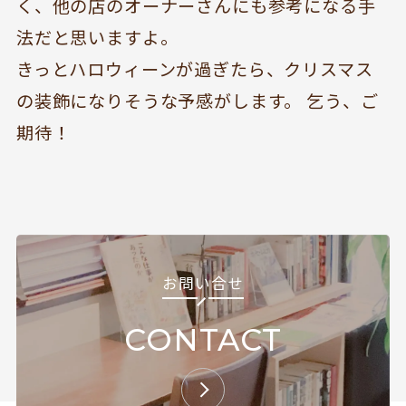
く、他の店のオーナーさんにも参考になる手
TOPICS
CAFE
法だと思いますよ。
開いてる？
ROCK & JAZZ
きっとハロウィーンが過ぎたら、クリスマス
SCHEDULE
AUDIO
の装飾になりそうな予感がします。 乞う、ご
ドッグセラピー
イベント情報
期待！
KOKORO SUPPORT
EVENT
お問い合わせ
お問い合せ
Follow us
CONTACT