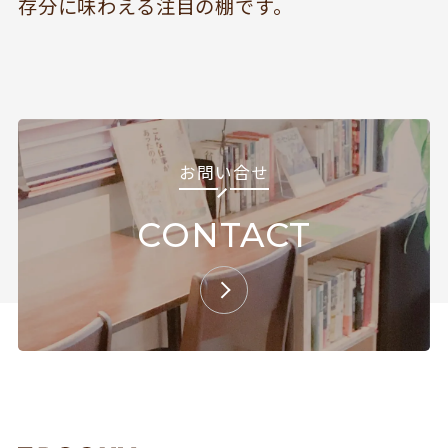
存分に味わえる注目の棚です。
SCHEDULE
AUDIO
ドッグセラピー
イベント情報
KOKORO SUPPORT
EVENT
お問い合わせ
お問い合せ
CONTACT
Follow us