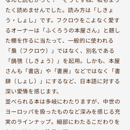
たく読めませんでした。読み方は「しきょ
う・しょし」です。フクロウをこよなく愛す
るオーナーは「ふくろうの本屋さん」と題し
た棚を作るに当たって、一般的に使われる
「梟（フクロウ）」ではなく、別名である
「鴟鴞（しきょう）」を起用。しかも、本屋
さんも「書店」や「書房」などではなく「書
肆（しょし）」にするなど、日本語に対する
BOOKYって？
シェア型本屋
深い愛情を感じます。
ABOUT
BOOKS
並べられる本は多岐にわたりますが、中世の
お知らせ
のみもの・たべもの
ヨーロッパを扱ったものなど深みを感じる充
TOPICS
CAFE
実のラインナップ。細部にわたるこだわりを
開いてる？
ROCK & JAZZ