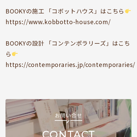
お知らせ
のみもの・たべもの
BOOKYの施工 「コボットハウス」はこちら
TOPICS
CAFE
https://www.kobbotto-house.com/
開いてる？
ROCK & JAZZ
SCHEDULE
AUDIO
BOOKYの設計 「コンテンポラリーズ」はこち
ドッグセラピー
イベント情報
ら
KOKORO SUPPORT
EVENT
https://contemporaries.jp/contemporaries/
お問い合わせ
Follow us
お問い合せ
CONTACT