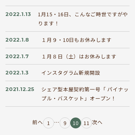
1月15・16日、こんなご時世ですがや
2022.1.13
BOOKYって？
シェア型本屋
ります！
ABOUT
BOOKS
お知らせ
のみもの・たべもの
１月９・10日もお休みします
2022.1.8
TOPICS
CAFE
１月８日（土）はお休みします
2022.1.7
開いてる？
ROCK & JAZZ
SCHEDULE
AUDIO
インスタグラム新規開設
2022.1.3
ドッグセラピー
イベント情報
KOKORO SUPPORT
EVENT
シェア型本屋契約第一号「 パイナッ
2021.12.25
プル・バスケット」オープン！
お問い合わせ
投
前へ
…
次へ
1
9
10
11
稿