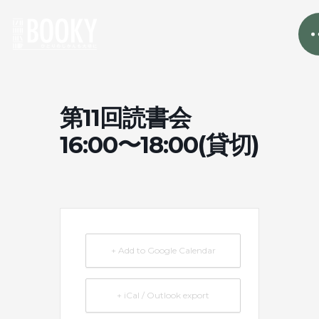
第11回読書会
16:00〜18:00(貸切)
+ Add to Google Calendar
+ iCal / Outlook export