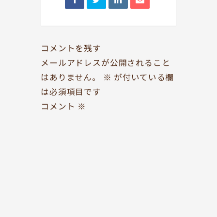
BOOKYって？
シェア型本屋
コメントを残す
ABOUT
BOOKS
メールアドレスが公開されること
お知らせ
のみもの・たべもの
はありません。
※
が付いている欄
TOPICS
CAFE
は必須項目です
開いてる？
ROCK & JAZZ
コメント
※
SCHEDULE
AUDIO
ドッグセラピー
イベント情報
KOKORO SUPPORT
EVENT
お問い合わせ