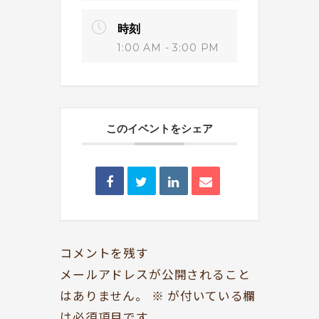
時刻
1:00 AM - 3:00 PM
このイベントをシェア
BOOKYって？
シェア型本屋
ABOUT
BOOKS
お知らせ
のみもの・たべもの
TOPICS
CAFE
開いてる？
ROCK & JAZZ
コメントを残す
SCHEDULE
AUDIO
メールアドレスが公開されること
ドッグセラピー
イベント情報
はありません。
※
が付いている欄
KOKORO SUPPORT
EVENT
は必須項目です