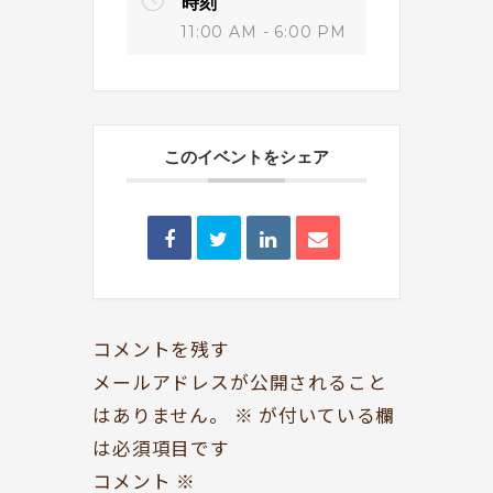
時刻
11:00 AM - 6:00 PM
このイベントをシェア
BOOKYって？
シェア型本屋
ABOUT
BOOKS
お知らせ
のみもの・たべもの
TOPICS
CAFE
開いてる？
ROCK & JAZZ
コメントを残す
SCHEDULE
AUDIO
メールアドレスが公開されること
はありません。
※
が付いている欄
ドッグセラピー
イベント情報
は必須項目です
KOKORO SUPPORT
EVENT
コメント
※