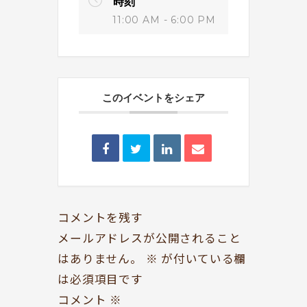
時刻
11:00 AM - 6:00 PM
このイベントをシェア
BOOKYって？
シェア型本屋
ABOUT
BOOKS
お知らせ
のみもの・たべもの
TOPICS
CAFE
開いてる？
ROCK & JAZZ
コメントを残す
SCHEDULE
AUDIO
メールアドレスが公開されること
はありません。
※
が付いている欄
ドッグセラピー
イベント情報
は必須項目です
KOKORO SUPPORT
EVENT
コメント
※