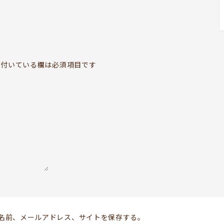
BOOKYって？
ABOUT
お知らせ
付いている欄は必須項目です
TOPICS
開いてる？
SCHEDULE
ドッグセラピー
KOKORO SUPPORT
お問い合わせ
Follow us
名前、メールアドレス、サイトを保存する。