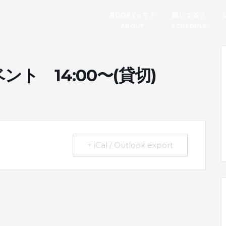
BOOKYって？
開いてる？
ABOUT
SCHEDULE
ト 14:00〜(貸切)
+ iCal / Outlook export