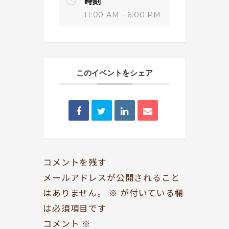
時刻
11:00 AM - 6:00 PM
このイベントをシェア
BOOKYって？
シェア型本屋
ABOUT
BOOKS
お知らせ
のみもの・たべもの
TOPICS
CAFE
開いてる？
ROCK & JAZZ
コメントを残す
SCHEDULE
AUDIO
メールアドレスが公開されること
はありません。
※
が付いている欄
ドッグセラピー
イベント情報
は必須項目です
KOKORO SUPPORT
EVENT
コメント
※