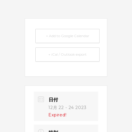
+ Add to Google Calendar
+ iCal / Outlook export
日付
12月 22 - 24 2023
Expired!