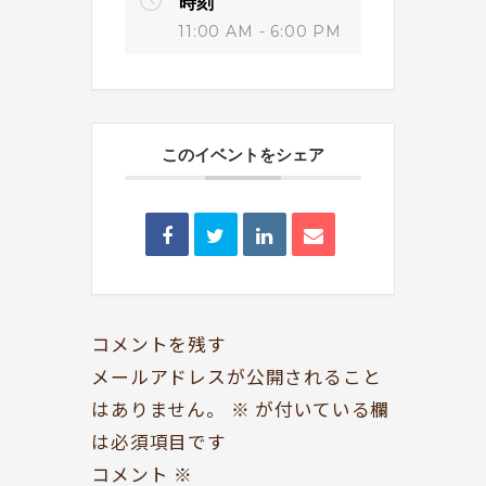
時刻
11:00 AM - 6:00 PM
このイベントをシェア
BOOKYって？
シェア型本屋
ABOUT
BOOKS
お知らせ
のみもの・たべもの
TOPICS
CAFE
開いてる？
ROCK & JAZZ
コメントを残す
SCHEDULE
AUDIO
メールアドレスが公開されること
はありません。
※
が付いている欄
ドッグセラピー
イベント情報
は必須項目です
KOKORO SUPPORT
EVENT
コメント
※