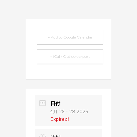
+ Add to Google Calendar
+ iCal / Outlook export
日付
4月 26 - 28 2024
Expired!