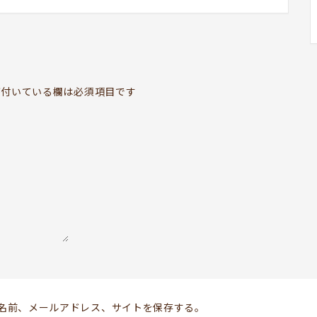
BOOKYって？
ABOUT
お知らせ
付いている欄は必須項目です
TOPICS
開いてる？
SCHEDULE
ドッグセラピー
KOKORO SUPPORT
お問い合わせ
Follow us
名前、メールアドレス、サイトを保存する。