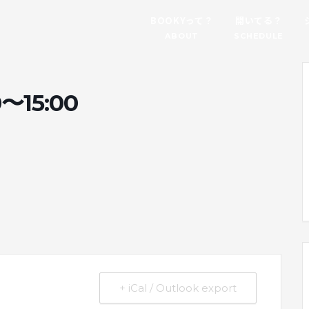
BOOKYって？
開いてる？
ABOUT
SCHEDULE
5:00
。
+ iCal / Outlook export