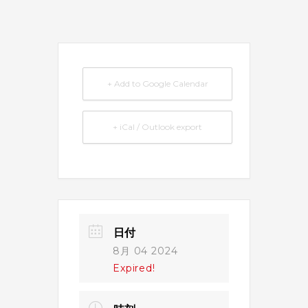
+ Add to Google Calendar
+ iCal / Outlook export
日付
8月 04 2024
Expired!