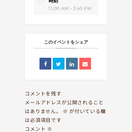
時刻
11:00 AM - 3:45 PM
このイベントをシェア
BOOKYって？
シェア型本屋
ABOUT
BOOKS
お知らせ
のみもの・たべもの
TOPICS
CAFE
開いてる？
ROCK & JAZZ
コメントを残す
SCHEDULE
AUDIO
メールアドレスが公開されること
はありません。
※
が付いている欄
ドッグセラピー
イベント情報
は必須項目です
KOKORO SUPPORT
EVENT
コメント
※