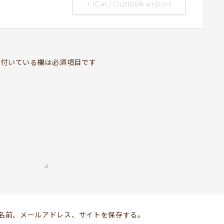
+ iCal / Outlook export
BOOKYって？
ABOUT
お知らせ
付いている欄は必須項目です
TOPICS
開いてる？
SCHEDULE
ドッグセラピー
KOKORO SUPPORT
お問い合わせ
Follow us
名前、メールアドレス、サイトを保存する。