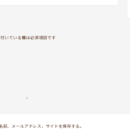
BOOKYって？
ABOUT
お知らせ
付いている欄は必須項目です
TOPICS
開いてる？
SCHEDULE
ドッグセラピー
KOKORO SUPPORT
お問い合わせ
Follow us
名前、メールアドレス、サイトを保存する。