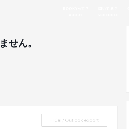
BOOKYって？
開いてる？
ABOUT
SCHEDULE
ません。
。
+ iCal / Outlook export