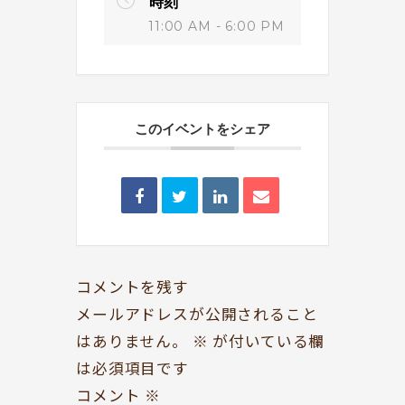
時刻
11:00 AM - 6:00 PM
このイベントをシェア
BOOKYって？
シェア型本屋
ABOUT
BOOKS
お知らせ
のみもの・たべもの
TOPICS
CAFE
開いてる？
ROCK & JAZZ
コメントを残す
SCHEDULE
AUDIO
メールアドレスが公開されること
はありません。
※
が付いている欄
ドッグセラピー
イベント情報
は必須項目です
KOKORO SUPPORT
EVENT
コメント
※