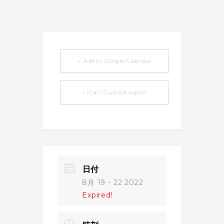
+ Add to Google Calendar
+ iCal / Outlook export
日付
8月 19 - 22 2022
Expired!