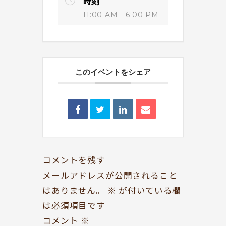
時刻
11:00 AM - 6:00 PM
このイベントをシェア
BOOKYって？
シェア型本屋
ABOUT
BOOKS
お知らせ
のみもの・たべもの
TOPICS
CAFE
開いてる？
ROCK & JAZZ
コメントを残す
SCHEDULE
AUDIO
メールアドレスが公開されること
はありません。
※
が付いている欄
ドッグセラピー
イベント情報
は必須項目です
KOKORO SUPPORT
EVENT
コメント
※