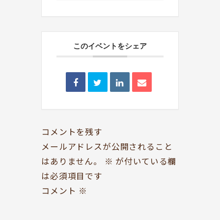
このイベントをシェア
BOOKYって？
シェア型本屋
ABOUT
BOOKS
お知らせ
のみもの・たべもの
TOPICS
CAFE
コメントを残す
開いてる？
ROCK & JAZZ
メールアドレスが公開されること
SCHEDULE
AUDIO
はありません。
※
が付いている欄
ドッグセラピー
イベント情報
は必須項目です
KOKORO SUPPORT
EVENT
コメント
※