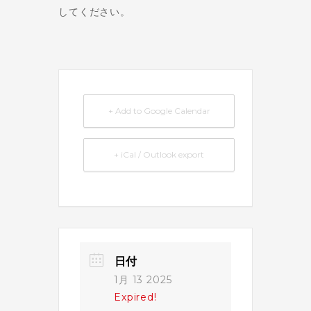
してください。
+ Add to Google Calendar
+ iCal / Outlook export
日付
1月 13 2025
Expired!