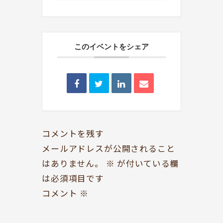
このイベントをシェア
BOOKYって？
シェア型本屋
ABOUT
BOOKS
お知らせ
のみもの・たべもの
TOPICS
CAFE
コメントを残す
開いてる？
ROCK & JAZZ
メールアドレスが公開されること
SCHEDULE
AUDIO
はありません。
※
が付いている欄
ドッグセラピー
イベント情報
は必須項目です
KOKORO SUPPORT
EVENT
コメント
※