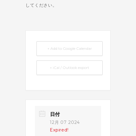
してください。
+ Add to Google Calendar
+ iCal / Outlook export
日付
12月 07 2024
Expired!