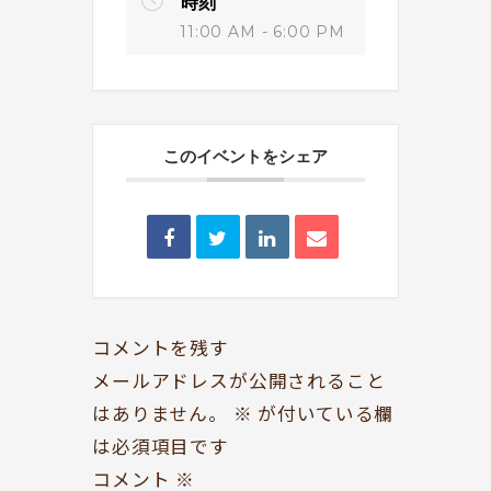
時刻
11:00 AM - 6:00 PM
このイベントをシェア
BOOKYって？
シェア型本屋
ABOUT
BOOKS
お知らせ
のみもの・たべもの
TOPICS
CAFE
開いてる？
ROCK & JAZZ
コメントを残す
SCHEDULE
AUDIO
メールアドレスが公開されること
はありません。
※
が付いている欄
ドッグセラピー
イベント情報
は必須項目です
KOKORO SUPPORT
EVENT
コメント
※