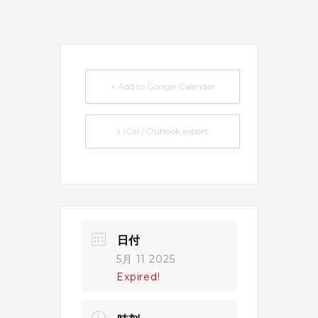
+ Add to Google Calendar
+ iCal / Outlook export
日付
5月 11 2025
Expired!