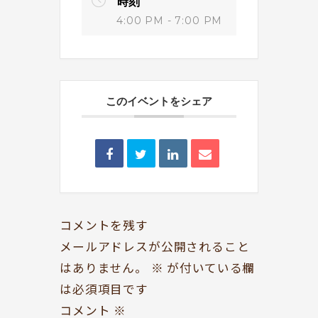
時刻
4:00 PM - 7:00 PM
このイベントをシェア
BOOKYって？
シェア型本屋
ABOUT
BOOKS
お知らせ
のみもの・たべもの
TOPICS
CAFE
開いてる？
ROCK & JAZZ
コメントを残す
SCHEDULE
AUDIO
メールアドレスが公開されること
はありません。
※
が付いている欄
ドッグセラピー
イベント情報
は必須項目です
KOKORO SUPPORT
EVENT
コメント
※