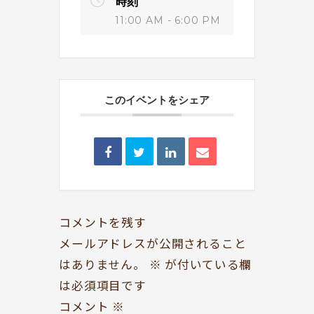
時刻
11:00 AM - 6:00 PM
このイベントをシェア
BOOKYって？
シェア型本屋
ABOUT
BOOKS
お知らせ
のみもの・たべもの
TOPICS
CAFE
開いてる？
ROCK & JAZZ
コメントを残す
SCHEDULE
AUDIO
メールアドレスが公開されること
はありません。
※
が付いている欄
ドッグセラピー
イベント情報
は必須項目です
KOKORO SUPPORT
EVENT
コメント
※