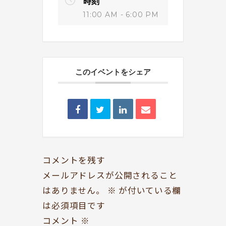
時刻
11:00 AM - 6:00 PM
このイベントをシェア
BOOKYって？
シェア型本屋
ABOUT
BOOKS
お知らせ
のみもの・たべもの
TOPICS
CAFE
開いてる？
ROCK & JAZZ
コメントを残す
SCHEDULE
AUDIO
メールアドレスが公開されること
はありません。
※
が付いている欄
ドッグセラピー
イベント情報
は必須項目です
KOKORO SUPPORT
EVENT
コメント
※