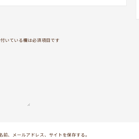
BOOKYって？
ABOUT
お知らせ
付いている欄は必須項目です
TOPICS
開いてる？
SCHEDULE
ドッグセラピー
KOKORO SUPPORT
お問い合わせ
Follow us
名前、メールアドレス、サイトを保存する。