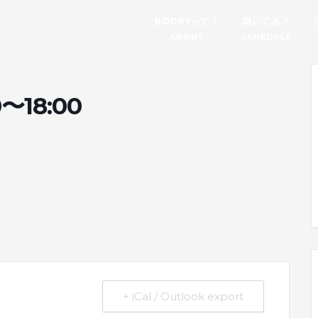
BOOKYって？
開いてる？
ABOUT
SCHEDULE
8:00
。
+ iCal / Outlook export