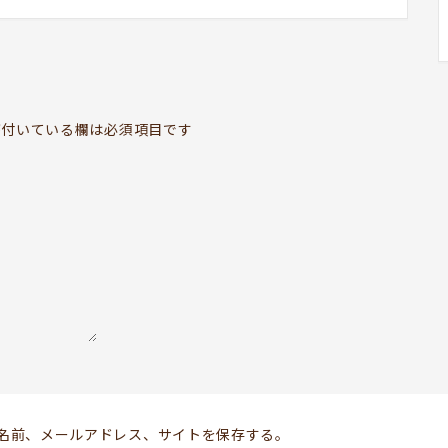
BOOKYって？
ABOUT
お知らせ
付いている欄は必須項目です
TOPICS
開いてる？
SCHEDULE
ドッグセラピー
KOKORO SUPPORT
お問い合わせ
Follow us
名前、メールアドレス、サイトを保存する。