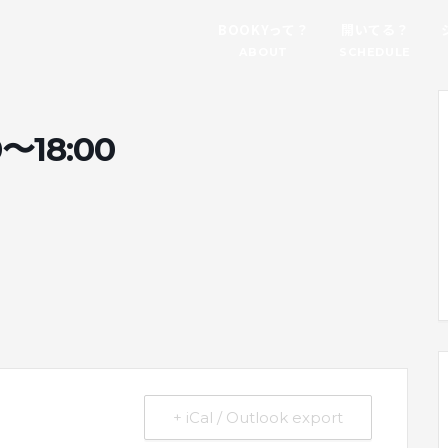
BOOKYって？
開いてる？
ABOUT
SCHEDULE
8:00
。
+ iCal / Outlook export