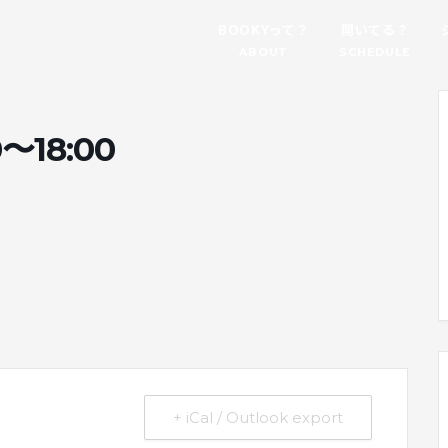
BOOKYって？
開いてる？
ABOUT
SCHEDULE
8:00
。
+ iCal / Outlook export