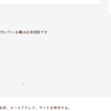
BOOKYって？
ABOUT
お知らせ
付いている欄は必須項目です
TOPICS
開いてる？
SCHEDULE
ドッグセラピー
KOKORO SUPPORT
お問い合わせ
Follow us
名前、メールアドレス、サイトを保存する。