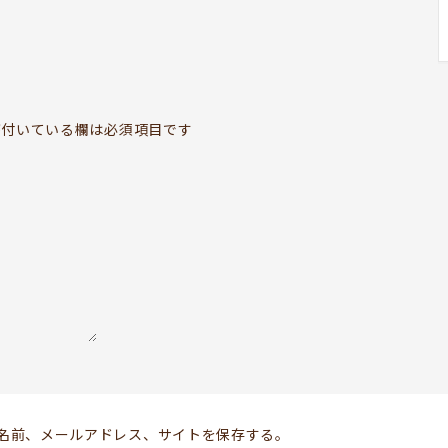
BOOKYって？
ABOUT
お知らせ
付いている欄は必須項目です
TOPICS
開いてる？
SCHEDULE
ドッグセラピー
KOKORO SUPPORT
お問い合わせ
Follow us
名前、メールアドレス、サイトを保存する。