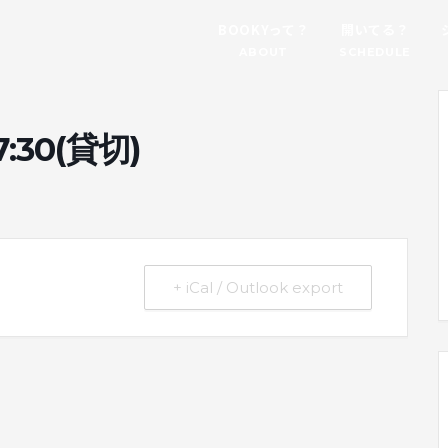
BOOKYって？
開いてる？
ABOUT
SCHEDULE
30(貸切)
+ iCal / Outlook export