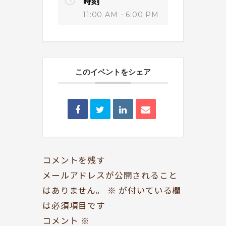
時刻
11:00 AM - 6:00 PM
このイベントをシェア
BOOKYって？
シェア型本屋
ABOUT
BOOKS
お知らせ
のみもの・たべもの
TOPICS
CAFE
開いてる？
ROCK & JAZZ
コメントを残す
SCHEDULE
AUDIO
メールアドレスが公開されること
はありません。
※
が付いている欄
ドッグセラピー
イベント情報
は必須項目です
KOKORO SUPPORT
EVENT
コメント
※