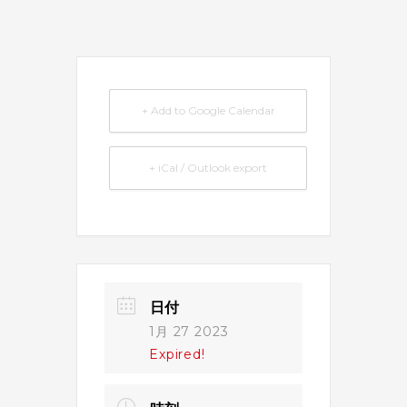
+ Add to Google Calendar
+ iCal / Outlook export
日付
1月 27 2023
Expired!