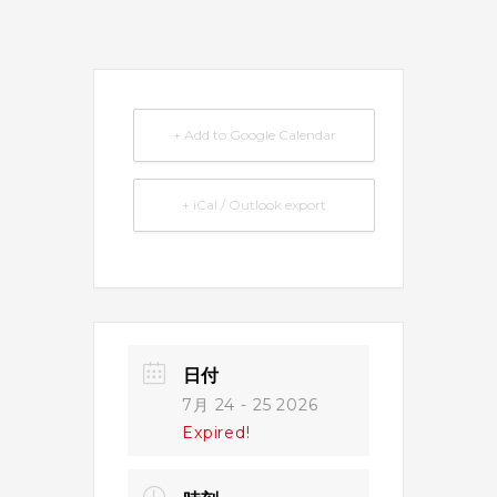
+ Add to Google Calendar
+ iCal / Outlook export
日付
7月 24 - 25 2026
Expired!