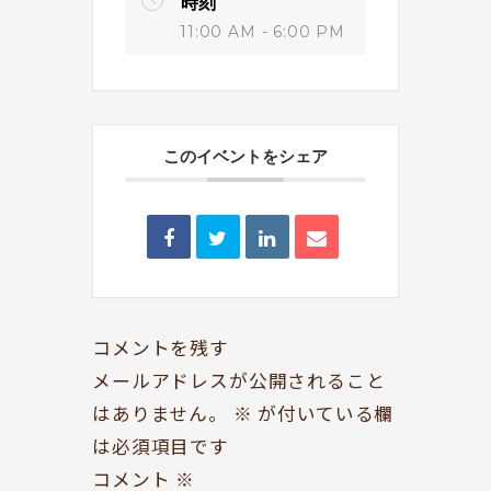
時刻
11:00 AM - 6:00 PM
このイベントをシェア
BOOKYって？
シェア型本屋
ABOUT
BOOKS
お知らせ
のみもの・たべもの
TOPICS
CAFE
開いてる？
ROCK & JAZZ
コメントを残す
SCHEDULE
AUDIO
メールアドレスが公開されること
はありません。
※
が付いている欄
ドッグセラピー
イベント情報
は必須項目です
KOKORO SUPPORT
EVENT
コメント
※