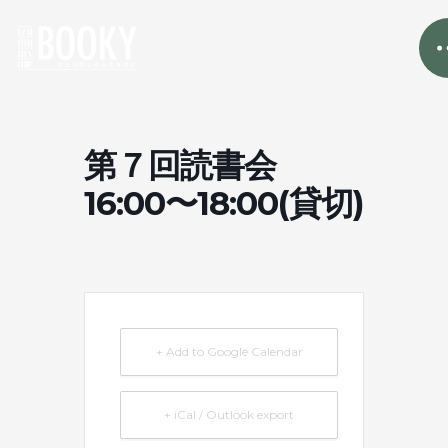
第７回読書会
16:00〜18:00(貸切)
+ Add to Google Calendar
+ iCal / Outlook export