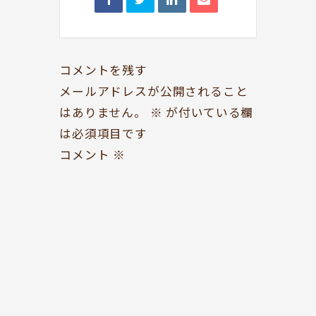
BOOKYって？
シェア型本屋
コメントを残す
ABOUT
BOOKS
メールアドレスが公開されること
お知らせ
のみもの・たべもの
はありません。
※
が付いている欄
TOPICS
CAFE
は必須項目です
開いてる？
ROCK & JAZZ
コメント
※
SCHEDULE
AUDIO
ドッグセラピー
イベント情報
KOKORO SUPPORT
EVENT
お問い合わせ