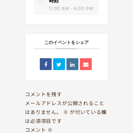
時刻
11:00 AM - 6:00 PM
このイベントをシェア
BOOKYって？
シェア型本屋
ABOUT
BOOKS
お知らせ
のみもの・たべもの
TOPICS
CAFE
開いてる？
ROCK & JAZZ
コメントを残す
SCHEDULE
AUDIO
メールアドレスが公開されること
はありません。
※
が付いている欄
ドッグセラピー
イベント情報
は必須項目です
KOKORO SUPPORT
EVENT
コメント
※