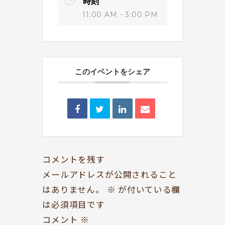
時刻
11:00 AM - 3:00 PM
このイベントをシェア
BOOKYって？
シェア型本屋
ABOUT
BOOKS
お知らせ
のみもの・たべもの
TOPICS
CAFE
開いてる？
ROCK & JAZZ
コメントを残す
SCHEDULE
AUDIO
メールアドレスが公開されること
はありません。
※
が付いている欄
ドッグセラピー
イベント情報
は必須項目です
KOKORO SUPPORT
EVENT
コメント
※