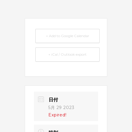
+ Add to Google Calendar
+ iCal / Outlook export
日付
5月 29 2023
Expired!