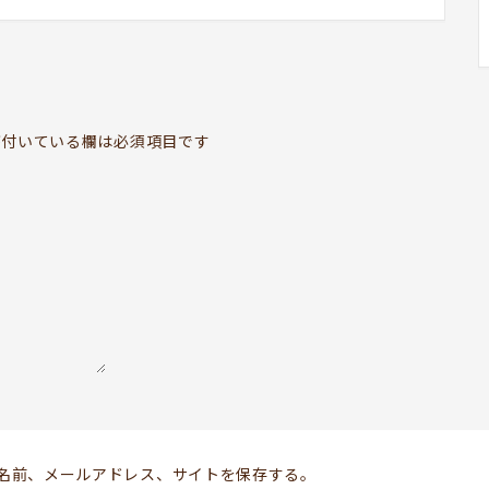
BOOKYって？
ABOUT
お知らせ
付いている欄は必須項目です
TOPICS
開いてる？
SCHEDULE
ドッグセラピー
KOKORO SUPPORT
お問い合わせ
Follow us
名前、メールアドレス、サイトを保存する。