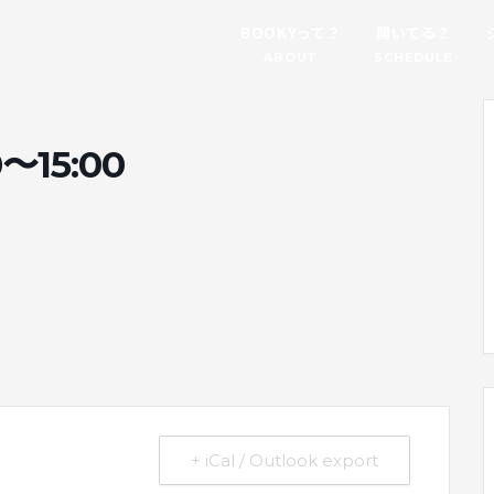
BOOKYって？
開いてる？
ABOUT
SCHEDULE
5:00
。
+ iCal / Outlook export