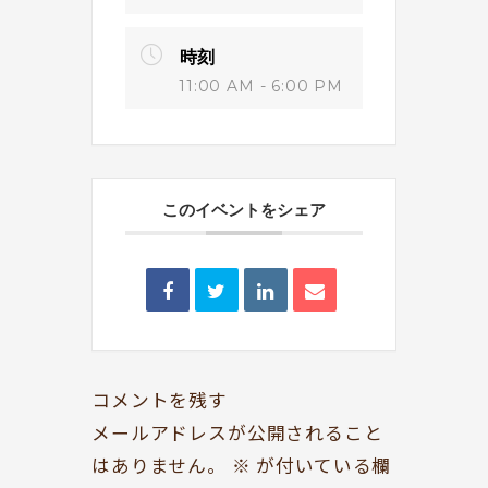
時刻
11:00 AM - 6:00 PM
このイベントをシェア
BOOKYって？
シェア型本屋
ABOUT
BOOKS
お知らせ
のみもの・たべもの
TOPICS
CAFE
開いてる？
ROCK & JAZZ
コメントを残す
SCHEDULE
AUDIO
メールアドレスが公開されること
ドッグセラピー
イベント情報
はありません。
※
が付いている欄
KOKORO SUPPORT
EVENT